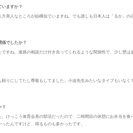
ていますか？
八方美人なところが結構似ていますね。でも誰しも日本人は「るか」の
関係でしたか？
たですね。進路の相談だけ付き合ってくれるような関係性で、少し壁は
も頼りにしてたし尊敬もしてました。小迫先生みたいなタイプもいなく
か？
た。けっこう体育会系の部活だったので、二時間目の休憩にお弁当を食
多かったんですけど、得るものも多かったです。