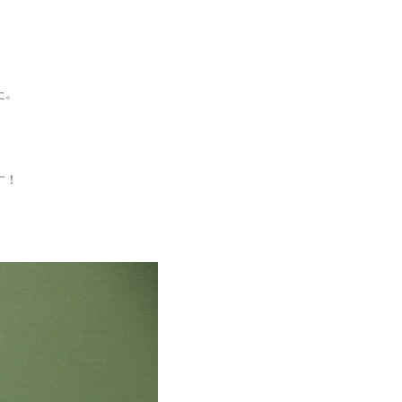
た。
す！