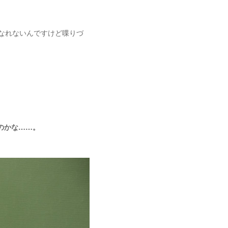
なれないんですけど喋りづ
のかな……。