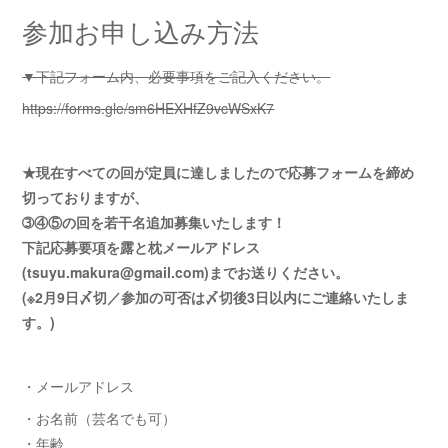
参加お申し込み方法
▼下記フォーム内、必要事項をご記入ください。
https://forms.gle/sm6HEXHfZ9vcWSxK7
★現在すべての回が定員に達しましたので応募フォームを締め
切っておりますが、
➂④⑤の回を若干名追加募集いたします！
下記応募要項を露と枕メールアドレス
(tsuyu.makura@gmail.com)までお送りください。
(※2月9日〆切／参加の可否は〆切後3日以内にご連絡いたしま
す。)
・メールアドレス
・お名前（芸名でも可）
・年齢