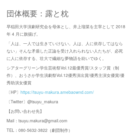
団体概要：露と枕
早稲田大学演劇研究会を⺟体とし、井上瑠菜を主宰として 2018
年 4 月に旗揚げ。
「人は、一人では生きていけない。人は、人に依存してはなら
ない」そんな矛盾した正論を受け入れられない人たちが、必死
に人に依存する、壮大で繊細な夢物語を紡いでゆく。
シアターグリーン学生芸術祭Vol.12最優秀賞/スタッフ賞（制
作）、おうさか学生演劇祭Vol.12優秀演出賞/優秀主演女優賞/優
秀助演女優賞
〔HP〕
https://tsuyu-makura.amebaownd.com/
〔Twitter〕@tsuyu_makura
【お問い合わせ先】
Mail：tsuyu.makura@gmail.com
TEL：080-5632-3822（劇団制作）