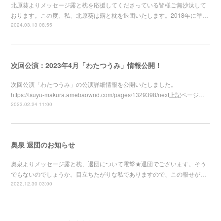
北原葵よりメッセージ露と枕を応援してくださっている皆様ご無沙汰して
おります。この度、私、北原葵は露と枕を退団いたします。2018年に準…
2024.03.13 08:55
次回公演：2023年4月「わたつうみ」情報公開！
次回公演「わたつうみ」の公演詳細情報を公開いたしました。
https://tsuyu-makura.amebaownd.com/pages/1329398/next上記ページ…
2023.02.24 11:00
奥泉 退団のお知らせ
奥泉よりメッセージ露と枕、退団について電撃★退団でございます。そう
でもないのでしょうか。目立ちたがりな私でありますので、この報せが…
2022.12.30 03:00