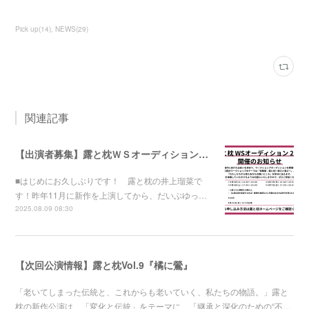
Pick up
(
14
)
NEWS
(
29
)
関連記事
【出演者募集】露と枕ＷＳオーディション2025開催！
■はじめにお久しぶりです！ 露と枕の井上瑠菜で
す！昨年11月に新作を上演してから、だいぶゆっ…
2025.08.09 08:30
【次回公演情報】露と枕Vol.9『橘に鶯』
「老いてしまった伝統と、これからも老いていく、私たちの物語。」露と
枕の新作公演は、「変化と伝統」をテーマに、「継承と深化のための“不…