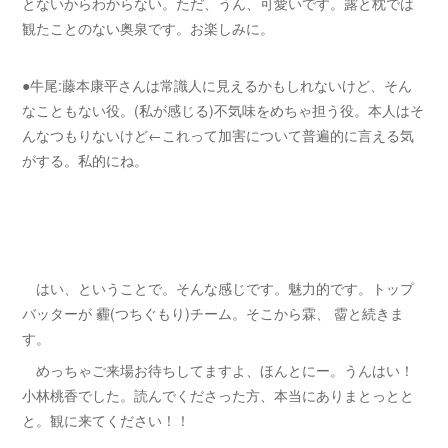
とないからわからない。ただ、うん、可愛いです。露と枕では
観たことのない奥泉です。お楽しみに。
●牛尾:藤本康平さんは常識人に見えるかもしれないけど、そん
なこともない役。(私が感じる)不気味をめちゃ担う役。本人はそ
んなつもりないけど←これって加害について普遍的に言える気
がする。私的にね。
はい、ということで。そんな感じです。魅力的です。トップ
バッターが 霾(つちぐもり)チーム。そこから霖、 霤と続きま
す。
めっちゃご来場お待ちしてますよ、ほんとにー。うんはい！
小林桃香でした。読んでくださった方、本当にありまとっとと
と。観に来てください！！