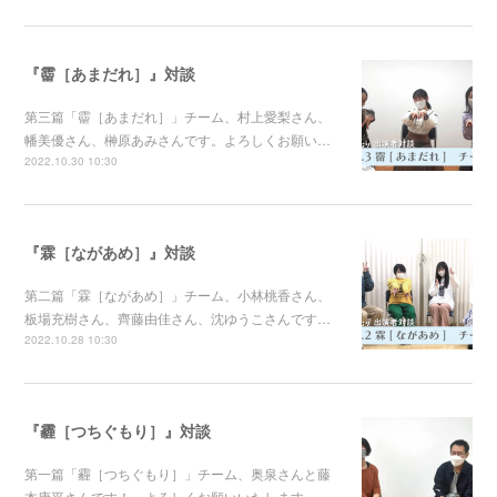
『霤［あまだれ］』対談
第三篇「霤［あまだれ］」チーム、村上愛梨さん、
幡美優さん、榊原あみさんです。よろしくお願い…
2022.10.30 10:30
『霖［ながあめ］』対談
第二篇「霖［ながあめ］」チーム、小林桃香さん、
板場充樹さん、齊藤由佳さん、沈ゆうこさんです…
2022.10.28 10:30
『霾［つちぐもり］』対談
第一篇「霾［つちぐもり］」チーム、奥泉さんと藤
本康平さんです！ よろしくお願いいたします。