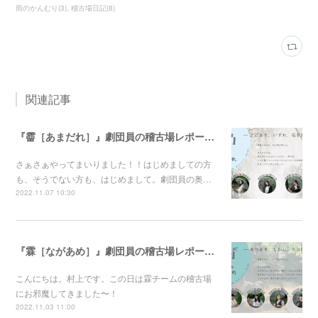
雨のかんむり
(
3
)
稽古場日記
(
8
)
関連記事
『霤［あまだれ］』劇団員の稽古場レポート☂奥泉
さぁさぁやってまいりました！！はじめましての方
も、そうでない方も、はじめまして。劇団員の奥…
2022.11.07 10:30
『霖［ながあめ］』劇団員の稽古場レポート☂村上愛梨
こんにちは。村上です。この日は霖チームの稽古場
にお邪魔してきました〜！
2022.11.03 11:00