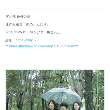
露と枕 番外公演
連作短編集『雨のかんむり』
2022.11/9-13 ＠シアター風姿花伝
詳細：
https://tsuyu-
makura.amebaownd.com/pages/1329398/next