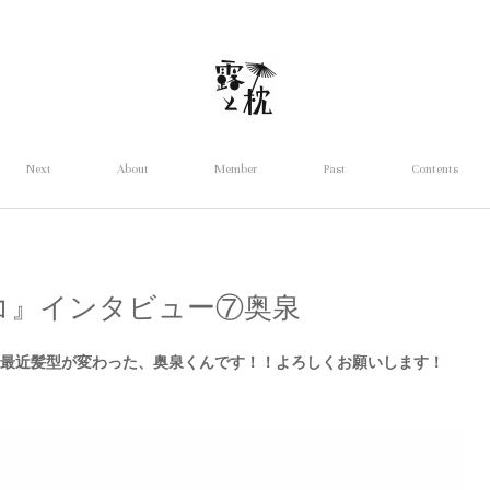
Next
About
Member
Past
Contents
コ』インタビュー⑦奥泉
、最近髪型が変わった、奥泉くんです！！よろしくお願いします！