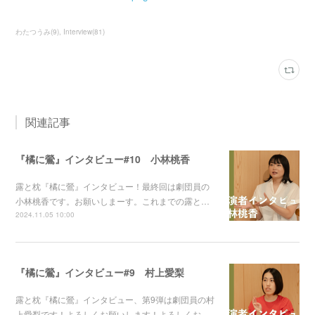
わたつうみ
(
9
)
Interview
(
81
)
関連記事
『橘に鶯』インタビュー#10 小林桃香
露と枕『橘に鶯』インタビュー！最終回は劇団員の
小林桃香です。お願いしまーす。これまでの露と…
2024.11.05 10:00
『橘に鶯』インタビュー#9 村上愛梨
露と枕『橘に鶯』インタビュー、第9弾は劇団員の村
上愛梨です！よろしくお願いします！よろしくお…