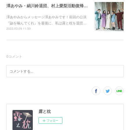
澤あやみ・絹川鈴退団、村上愛梨活動復帰のお知らせ
澤あやみからメッセージ澤あやみです！前回の公演
『鼬を噛んでくれ』を最後に、私は露と枕を退団…
2022.03.09 11:50
0
コメント
露と枕
フォロー