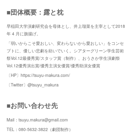
■団体概要：露と枕
早稲田大学演劇研究会を⺟体とし、井上瑠菜を主宰として2018
年 4 月に旗揚げ。
「弱いからこそ愛おしい、変わらないから愛おしい」をコンセ
プトに、優しい悲劇を紡いでいく。シアターグリーン学生芸術
祭Vol.12最優秀賞/スタッフ賞（制作）、おうさか学生演劇祭
Vol.12優秀演出賞/優秀主演女優賞/優秀助演女優賞
〔HP〕https://tsuyu-makura.com/
〔Twitter〕@tsuyu_makura
■お問い合わせ先
Mail：tsuyu.makura@gmail.com
TEL：080-5632-3822（劇団制作）