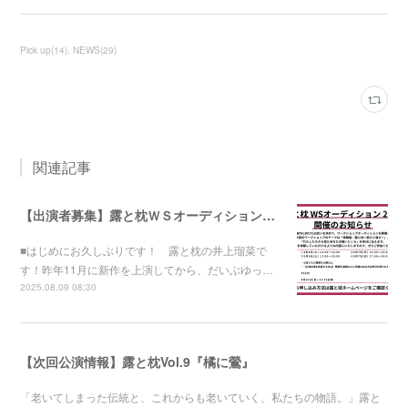
Pick up
(
14
)
NEWS
(
29
)
関連記事
【出演者募集】露と枕ＷＳオーディション2025開催！
■はじめにお久しぶりです！ 露と枕の井上瑠菜で
す！昨年11月に新作を上演してから、だいぶゆっ…
2025.08.09 08:30
【次回公演情報】露と枕Vol.9『橘に鶯』
「老いてしまった伝統と、これからも老いていく、私たちの物語。」露と