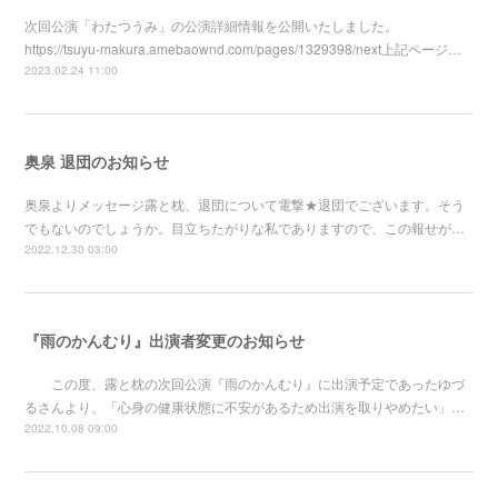
次回公演「わたつうみ」の公演詳細情報を公開いたしました。
https://tsuyu-makura.amebaownd.com/pages/1329398/next上記ページ…
2023.02.24 11:00
奥泉 退団のお知らせ
奥泉よりメッセージ露と枕、退団について電撃★退団でございます。そう
でもないのでしょうか。目立ちたがりな私でありますので、この報せが…
2022.12.30 03:00
『雨のかんむり』出演者変更のお知らせ
この度、露と枕の次回公演『雨のかんむり』に出演予定であったゆづ
るさんより、「心身の健康状態に不安があるため出演を取りやめたい」…
2022.10.08 09:00