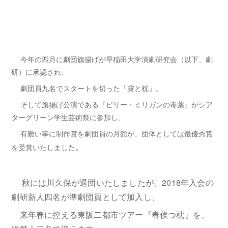
今年の四月に劇団旗揚げが早稲田大学演劇研究会（以下、劇
研）に承認され、
劇団員九名でスタートを切った「露と枕」。
そして旗揚げ公演である『ビリー・ミリガンの毒薬』がシア
ターグリーン学生芸術祭に参加し、
有難い事に制作賞を劇団員の月館が、団体としては最優秀賞
。
を受賞いたしました
秋には川久保が退団いたしましたが、2018年入会の
劇研新人四名が準劇団員として加入し、
来年春に控える東阪二都市ツアー『春俟つ枕』を、