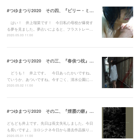
#つゆまつり2020 その四、『ビリー・ミリガンの毒薬』のはなし
はい！ 井上瑠菜です！ 今日私の母校が爆発す
る夢を見ました。夢占いによると、フラストレー…
2020.05.03 11:00
#つゆまつり2020 その三、『春俟つ枕』のはなし
どうも！ 井上です。 今日あったかいですね。
ていうか、あついですね。今すごく、清水公園に…
2020.05.02 11:00
#つゆまつり2020 その二、『煙霞の癖』のはなし
どもども井上です。先日は長文失礼しました。今日
も長いですよ。ヨロシクネ今日から過去作品振り…
2020.05.01 11:00