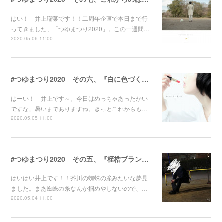
はい！ 井上瑠菜です！！二周年企画で本日まで行
ってきました、「つゆまつり2020」。この一週間…
2020.05.06 11:00
#つゆまつり2020 その六、『白に色づく』のはなし
はーい！ 井上です～。今日はめっちゃあったかい
ですな。暑いまでありますね。きっとこれからも…
2020.05.05 11:00
#つゆまつり2020 その五、『桎梏ブランコ』のはなし
はいはい井上です！！芥川の蜘蛛の糸みたいな夢見
ました。まあ蜘蛛の糸なんか掴めやしないので、…
2020.05.04 11:00