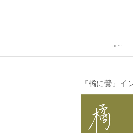
HOME
『橘に鶯』イン