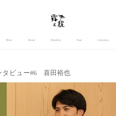
Next
About
Member
Past
Contents
タビュー#6 喜田裕也