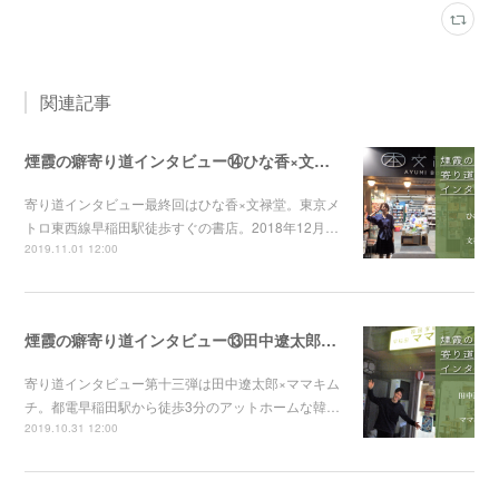
関連記事
煙霞の癖寄り道インタビュー⑭ひな香×文禄堂
寄り道インタビュー最終回はひな香×文禄堂。東京メ
トロ東西線早稲田駅徒歩すぐの書店。2018年12月…
2019.11.01 12:00
煙霞の癖寄り道インタビュー⑬田中遼太郎×ママキムチ
寄り道インタビュー第十三弾は田中遼太郎×ママキム
チ。都電早稲田駅から徒歩3分のアットホームな韓…
2019.10.31 12:00