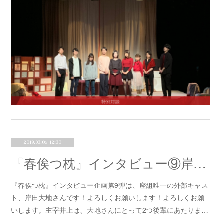
2019.03.05 12:30
『春俟つ枕』インタビュー⑨岸田大地
『春俟つ枕』インタビュー企画第9弾は、座組唯一の外部キャス
ト、岸田大地さんです！よろしくお願いします！よろしくお願
いします。主宰井上は、大地さんにとって2つ後輩にあたりま…