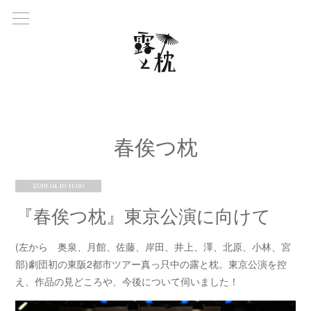
春俟つ枕
2019.04.10 11:00
『春俟つ枕』東京公演に向けて
(左から 奥泉、月館、佐藤、岸田、井上、澤、北原、小林、宮
部)劇団初の東阪2都市ツアー真っ只中の露と枕。東京公演を控
え、作品の見どころや、今後について伺いました！