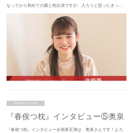
なってから初めての露と枕出演ですが、入ろうと思ったきっ…
2019.02.20 12:30
『春俟つ枕』インタビュー⑤奥泉
『春俟つ枕』インタビュー企画第五弾は、奥泉さんです！よろ