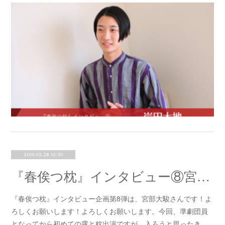
2019.02.28 12:30
『春俟つ枕』インタビュー⑧宮部大駿
『春俟つ枕』インタビュー企画第8弾は、宮部大駿さんです！よ
ろしくお願いします！よろしくお願いします。今回、準劇団員
となってから初めての露と枕出演ですが、入ろうと思ったき…